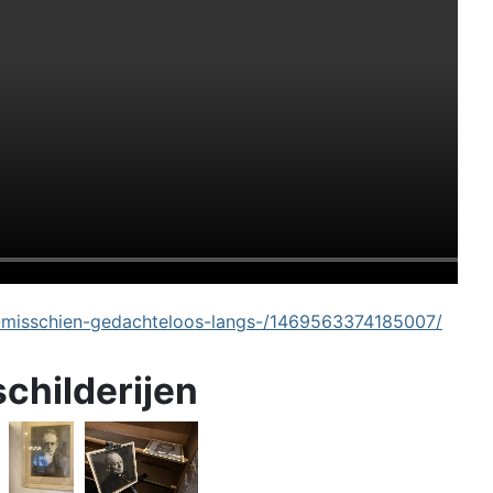
-misschien-gedachteloos-langs-/1469563374185007/
schilderijen