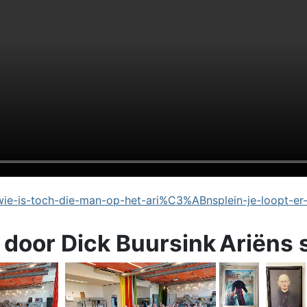
e-is-toch-die-man-op-het-ari%C3%ABnsplein-je-loopt-er
 door Dick Buursink
Ariëns 