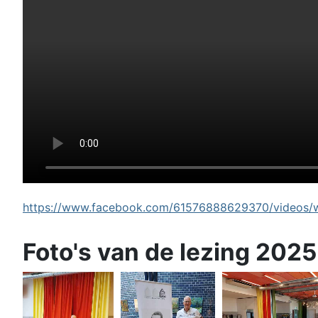
https://www.facebook.com/61576888629370/videos/wi
Foto's van de lezing 2025