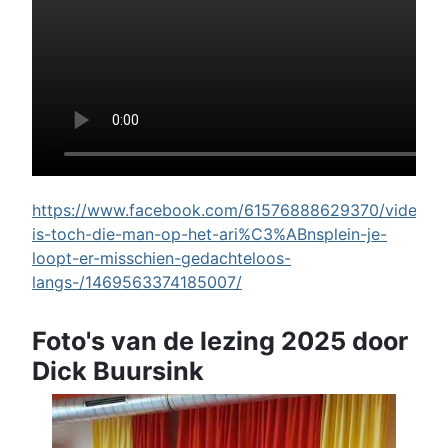
https://www.facebook.com/61576888629370/videos/w
is-toch-die-man-op-het-ari%C3%ABnsplein-je-
loopt-er-misschien-gedachteloos-
langs-/1469563374185007/
Foto's van de lezing 2025 door
Dick Buursink