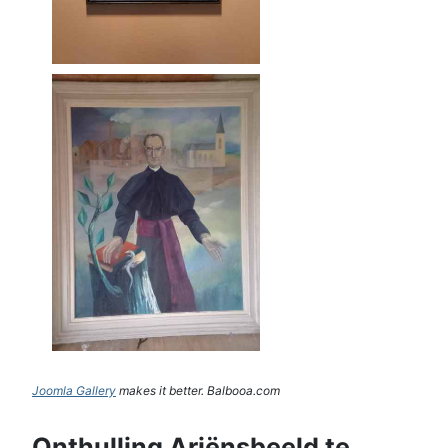
Joomla Gallery
makes it better. Balbooa.com
Onthulling Ariënsbeeld te