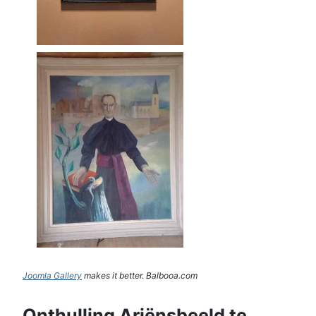
Joomla Gallery
makes it better. Balbooa.com
Onthulling Ariënsbeeld te