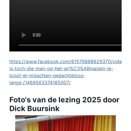
https://www.facebook.com/61576888629370/videos/w
is-toch-die-man-op-het-ari%C3%ABnsplein-je-
loopt-er-misschien-gedachteloos-
langs-/1469563374185007/
Foto's van de lezing 2025 door
Dick Buursink