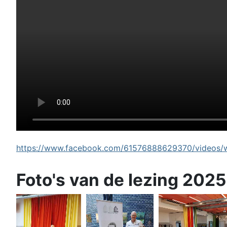
https://www.facebook.com/61576888629370/videos/wi
Foto's van de lezing 2025