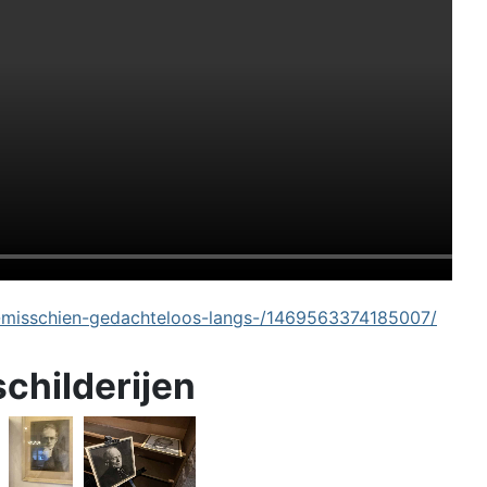
-misschien-gedachteloos-langs-/1469563374185007/
schilderijen