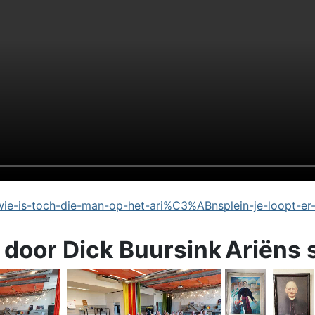
e-is-toch-die-man-op-het-ari%C3%ABnsplein-je-loopt-er
 door Dick Buursink
Ariëns 