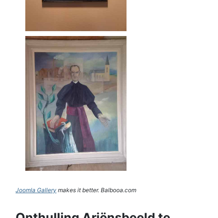
Joomla Gallery
makes it better. Balbooa.com
Onthulling Ariënsbeeld te