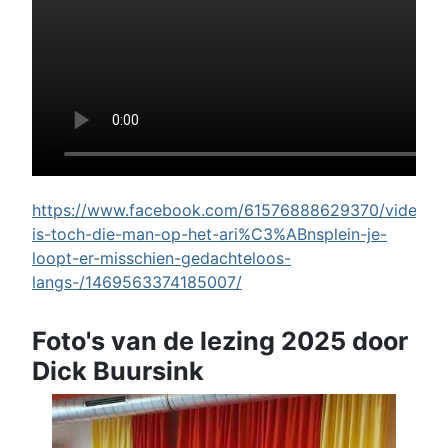
https://www.facebook.com/61576888629370/videos/w
is-toch-die-man-op-het-ari%C3%ABnsplein-je-
loopt-er-misschien-gedachteloos-
langs-/1469563374185007/
Foto's van de lezing 2025 door
Dick Buursink