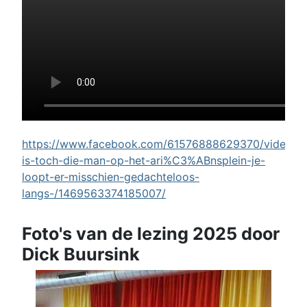
https://www.facebook.com/61576888629370/videos/w
is-toch-die-man-op-het-ari%C3%ABnsplein-je-
loopt-er-misschien-gedachteloos-
langs-/1469563374185007/
Foto's van de lezing 2025 door
Dick Buursink