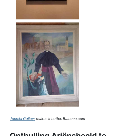
Joomla Gallery
makes it better. Balbooa.com
Onthulling Ariënsbeeld te