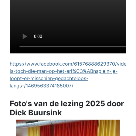
https://www.facebook.com/61576888629370/videos/w
is-toch-die-man-op-het-ari%C3%ABnsplein-je-
loopt-er-misschien-gedachteloos-
langs-/1469563374185007/
Foto's van de lezing 2025 door
Dick Buursink