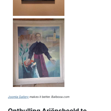
Joomla Gallery
makes it better. Balbooa.com
Onthulling Ariënsbeeld te