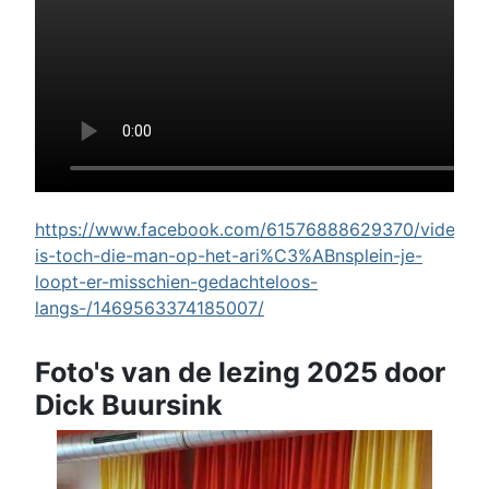
https://www.facebook.com/61576888629370/videos/w
is-toch-die-man-op-het-ari%C3%ABnsplein-je-
loopt-er-misschien-gedachteloos-
langs-/1469563374185007/
Foto's van de lezing 2025 door
Dick Buursink