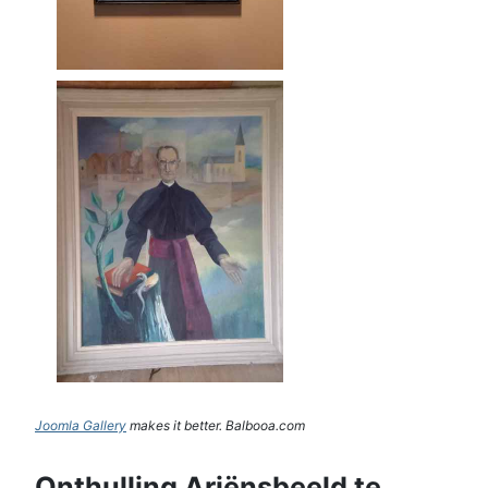
Joomla Gallery
makes it better. Balbooa.com
Onthulling Ariënsbeeld te