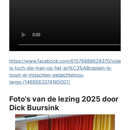
https://www.facebook.com/61576888629370/videos/w
is-toch-die-man-op-het-ari%C3%ABnsplein-je-
loopt-er-misschien-gedachteloos-
langs-/1469563374185007/
Foto's van de lezing 2025 door
Dick Buursink