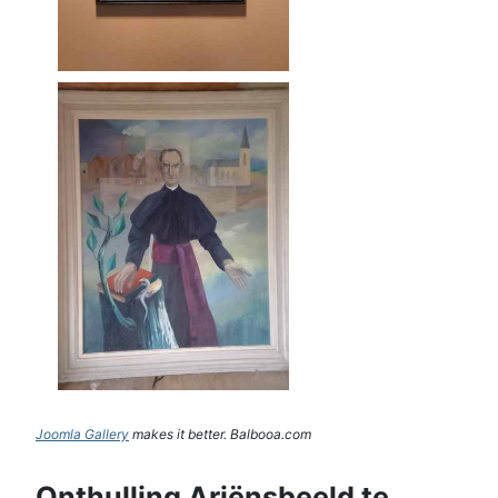
Joomla Gallery
makes it better. Balbooa.com
Onthulling Ariënsbeeld te