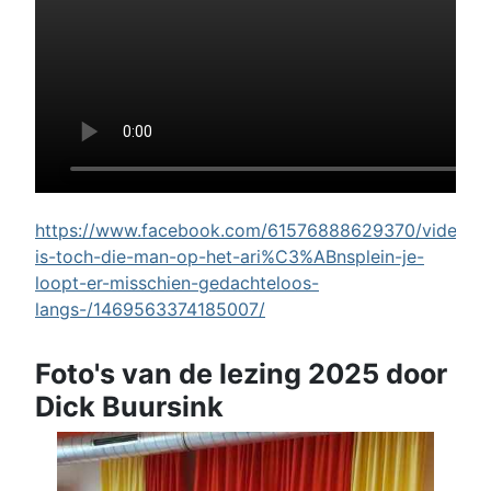
https://www.facebook.com/61576888629370/videos/w
is-toch-die-man-op-het-ari%C3%ABnsplein-je-
loopt-er-misschien-gedachteloos-
langs-/1469563374185007/
Foto's van de lezing 2025 door
Dick Buursink