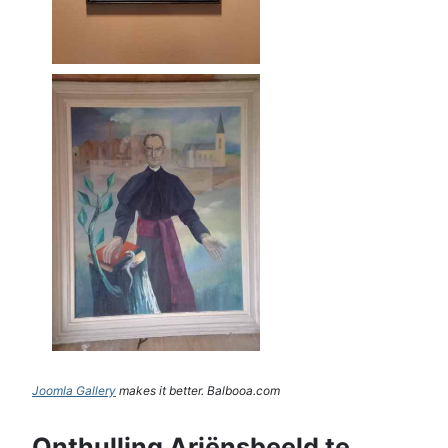
Joomla Gallery
makes it better. Balbooa.com
Onthulling Ariënsbeeld te