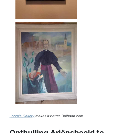
Joomla Gallery
makes it better. Balbooa.com
Onthulling Ariënsbeeld te