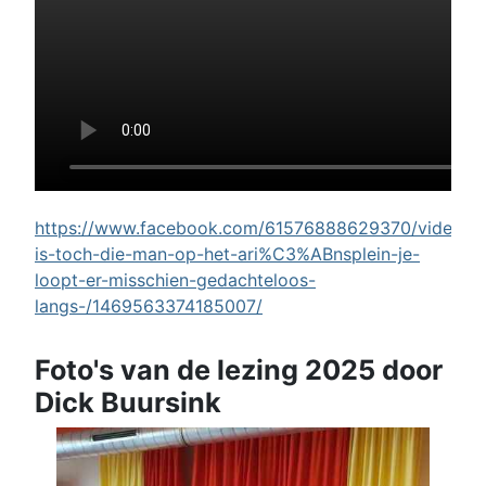
https://www.facebook.com/61576888629370/videos/w
is-toch-die-man-op-het-ari%C3%ABnsplein-je-
loopt-er-misschien-gedachteloos-
langs-/1469563374185007/
Foto's van de lezing 2025 door
Dick Buursink