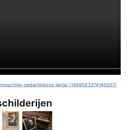
-misschien-gedachteloos-langs-/1469563374185007/
schilderijen