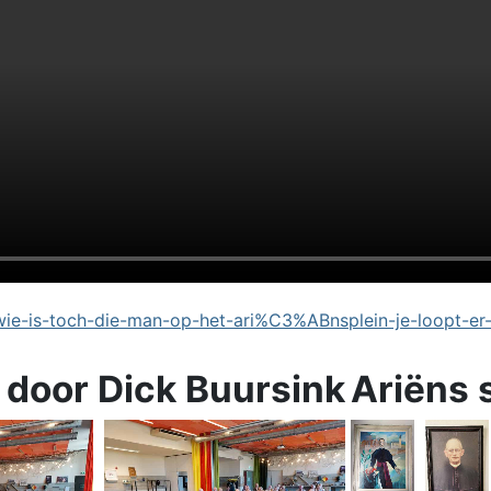
e-is-toch-die-man-op-het-ari%C3%ABnsplein-je-loopt-er
 door Dick Buursink
Ariëns 