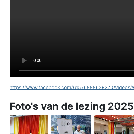
https://www.facebook.com/61576888629370/videos/wi
Foto's van de lezing 2025