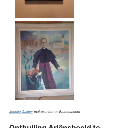
Joomla Gallery
makes it better. Balbooa.com
Onthulling Ariënsbeeld te