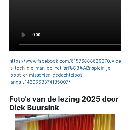
https://www.facebook.com/61576888629370/videos/w
is-toch-die-man-op-het-ari%C3%ABnsplein-je-
loopt-er-misschien-gedachteloos-
langs-/1469563374185007/
Foto's van de lezing 2025 door
Dick Buursink