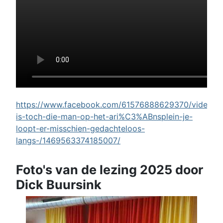
https://www.facebook.com/61576888629370/videos/w
is-toch-die-man-op-het-ari%C3%ABnsplein-je-
loopt-er-misschien-gedachteloos-
langs-/1469563374185007/
Foto's van de lezing 2025 door
Dick Buursink