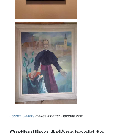
Joomla Gallery
makes it better. Balbooa.com
Onthulling Ariënsbeeld te