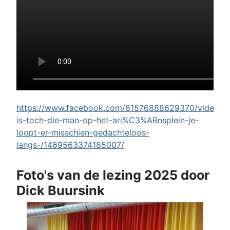
https://www.facebook.com/61576888629370/videos/w
is-toch-die-man-op-het-ari%C3%ABnsplein-je-
loopt-er-misschien-gedachteloos-
langs-/1469563374185007/
Foto's van de lezing 2025 door
Dick Buursink