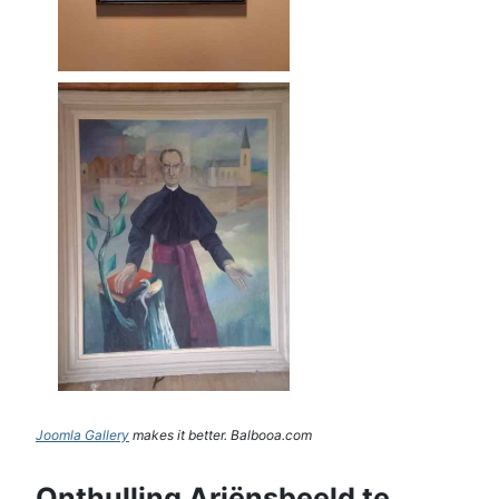
Joomla Gallery
makes it better. Balbooa.com
Onthulling Ariënsbeeld te