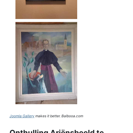
Joomla Gallery
makes it better. Balbooa.com
Onthulling Ariënsbeeld te