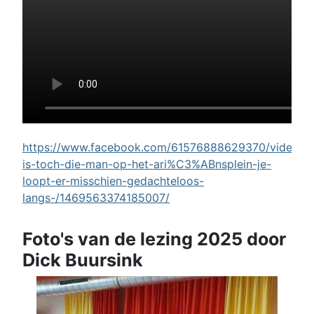
https://www.facebook.com/61576888629370/videos/w
is-toch-die-man-op-het-ari%C3%ABnsplein-je-
loopt-er-misschien-gedachteloos-
langs-/1469563374185007/
Foto's van de lezing 2025 door
Dick Buursink