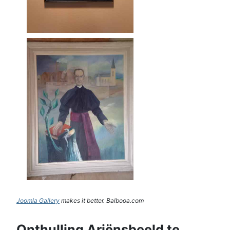
Joomla Gallery
makes it better. Balbooa.com
Onthulling Ariënsbeeld te