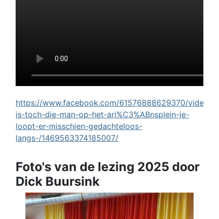
https://www.facebook.com/61576888629370/videos/w
is-toch-die-man-op-het-ari%C3%ABnsplein-je-
loopt-er-misschien-gedachteloos-
langs-/1469563374185007/
Foto's van de lezing 2025 door
Dick Buursink