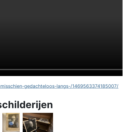
-misschien-gedachteloos-langs-/1469563374185007/
schilderijen