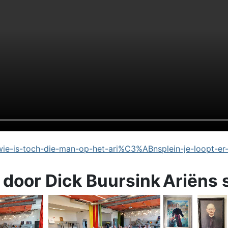
e-is-toch-die-man-op-het-ari%C3%ABnsplein-je-loopt-er
 door Dick Buursink
Ariëns 