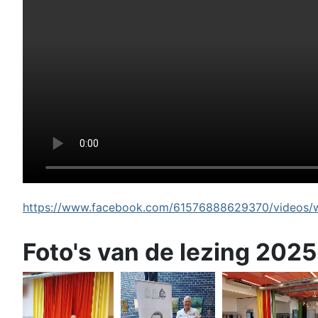
https://www.facebook.com/61576888629370/videos/wi
Foto's van de lezing 2025