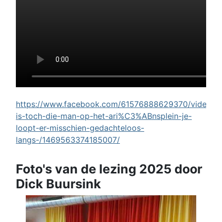
https://www.facebook.com/61576888629370/videos/w
is-toch-die-man-op-het-ari%C3%ABnsplein-je-
loopt-er-misschien-gedachteloos-
langs-/1469563374185007/
Foto's van de lezing 2025 door
Dick Buursink