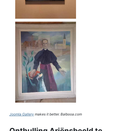
Joomla Gallery
makes it better. Balbooa.com
Onthulling Ariënsbeeld te