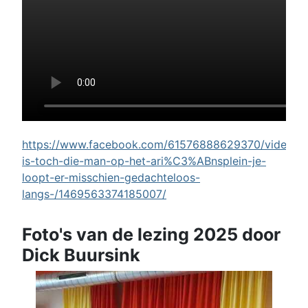
https://www.facebook.com/61576888629370/videos/w
is-toch-die-man-op-het-ari%C3%ABnsplein-je-
loopt-er-misschien-gedachteloos-
langs-/1469563374185007/
Foto's van de lezing 2025 door
Dick Buursink