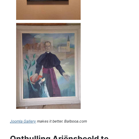
Joomla Gallery
makes it better. Balbooa.com
Onthulling Ariënsbeeld te