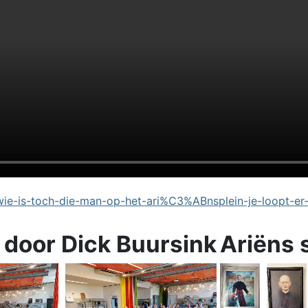
e-is-toch-die-man-op-het-ari%C3%ABnsplein-je-loopt-er
 door Dick Buursink
Ariëns 