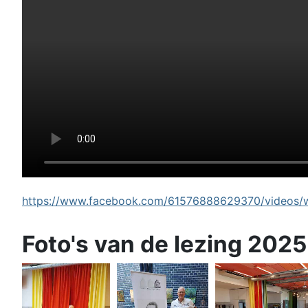
https://www.facebook.com/61576888629370/videos/wi
Foto's van de lezing 2025