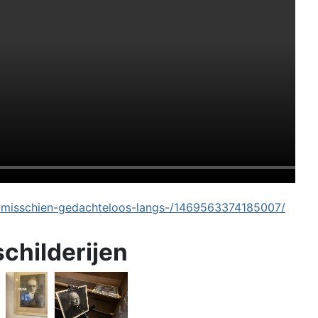
-misschien-gedachteloos-langs-/1469563374185007/
schilderijen