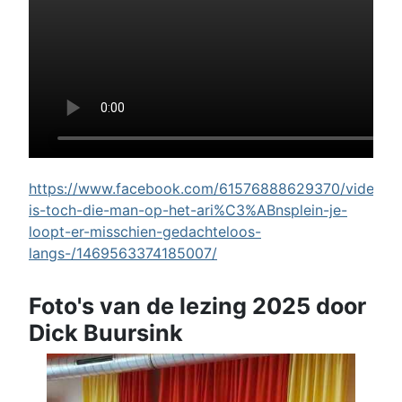
https://www.facebook.com/61576888629370/videos/w
is-toch-die-man-op-het-ari%C3%ABnsplein-je-
loopt-er-misschien-gedachteloos-
langs-/1469563374185007/
Foto's van de lezing 2025 door
Dick Buursink