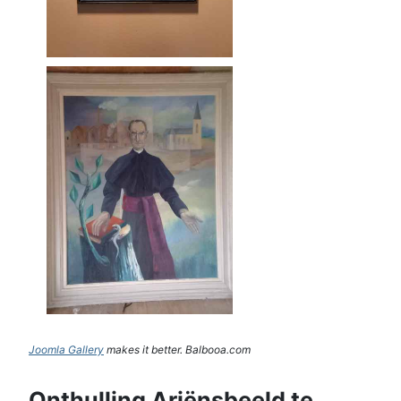
Joomla Gallery
makes it better. Balbooa.com
Onthulling Ariënsbeeld te