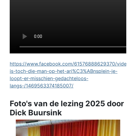
https://www.facebook.com/61576888629370/videos/w
is-toch-die-man-op-het-ari%C3%ABnsplein-je-
loopt-er-misschien-gedachteloos-
langs-/1469563374185007/
Foto's van de lezing 2025 door
Dick Buursink