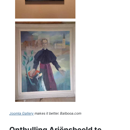
Joomla Gallery
makes it better. Balbooa.com
Onthulling Ariënsbeeld te