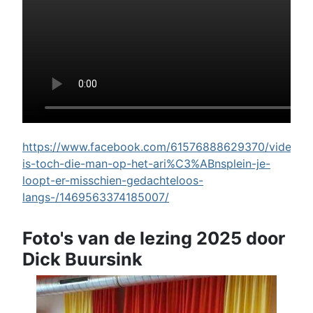
https://www.facebook.com/61576888629370/videos/w
is-toch-die-man-op-het-ari%C3%ABnsplein-je-
loopt-er-misschien-gedachteloos-
langs-/1469563374185007/
Foto's van de lezing 2025 door
Dick Buursink