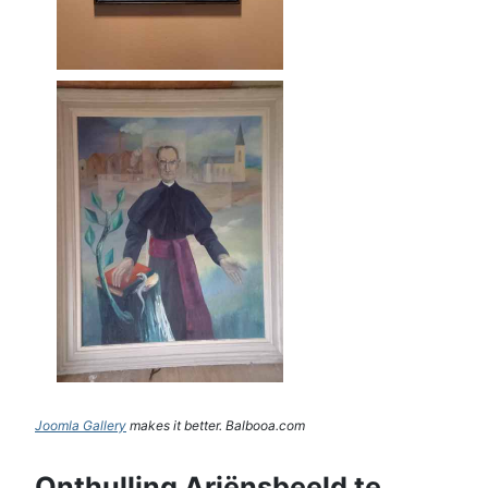
Joomla Gallery
makes it better. Balbooa.com
Onthulling Ariënsbeeld te