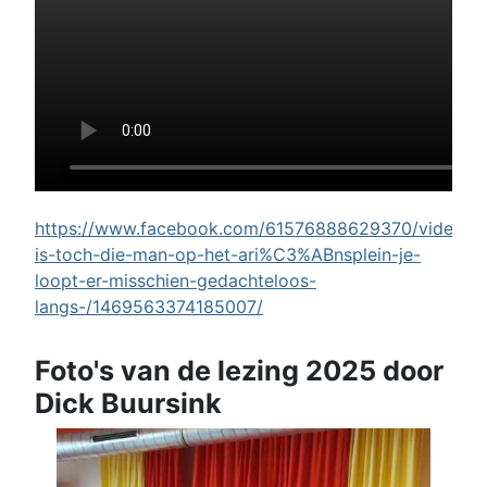
https://www.facebook.com/61576888629370/videos/w
is-toch-die-man-op-het-ari%C3%ABnsplein-je-
loopt-er-misschien-gedachteloos-
langs-/1469563374185007/
Foto's van de lezing 2025 door
Dick Buursink