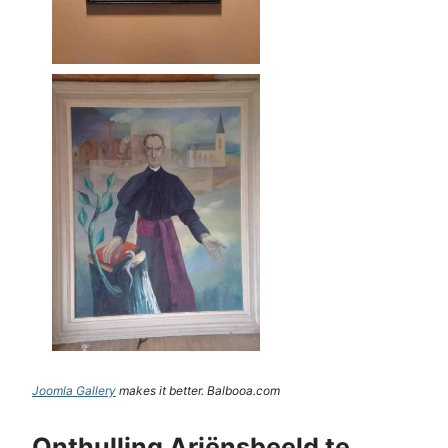
Joomla Gallery
makes it better. Balbooa.com
Onthulling Ariënsbeeld te