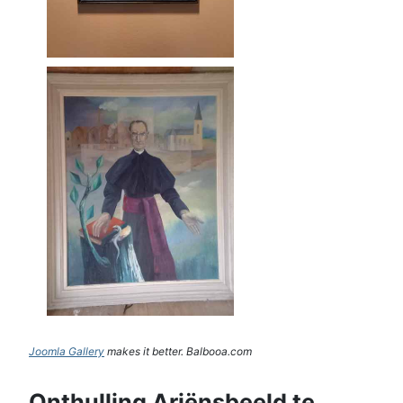
Joomla Gallery
makes it better. Balbooa.com
Onthulling Ariënsbeeld te