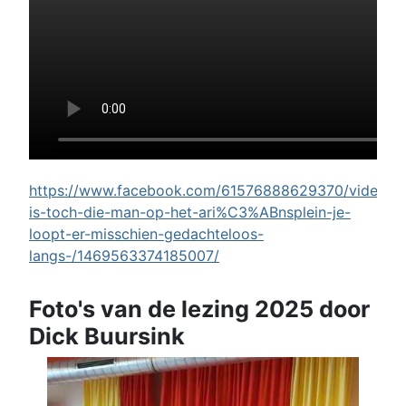
https://www.facebook.com/61576888629370/videos/w
is-toch-die-man-op-het-ari%C3%ABnsplein-je-
loopt-er-misschien-gedachteloos-
langs-/1469563374185007/
Foto's van de lezing 2025 door
Dick Buursink