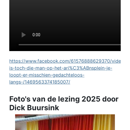
https://www.facebook.com/61576888629370/videos/w
is-toch-die-man-op-het-ari%C3%ABnsplein-je-
loopt-er-misschien-gedachteloos-
langs-/1469563374185007/
Foto's van de lezing 2025 door
Dick Buursink