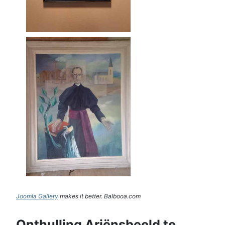
Joomla Gallery
makes it better. Balbooa.com
Onthulling Ariënsbeeld te