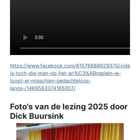
https://www.facebook.com/61576888629370/videos/w
is-toch-die-man-op-het-ari%C3%ABnsplein-je-
loopt-er-misschien-gedachteloos-
langs-/1469563374185007/
Foto's van de lezing 2025 door
Dick Buursink