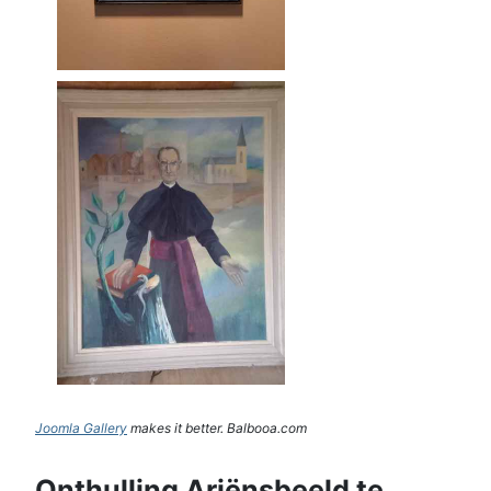
Joomla Gallery
makes it better. Balbooa.com
Onthulling Ariënsbeeld te