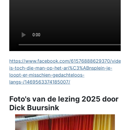
https://www.facebook.com/61576888629370/videos/w
is-toch-die-man-op-het-ari%C3%ABnsplein-je-
loopt-er-misschien-gedachteloos-
langs-/1469563374185007/
Foto's van de lezing 2025 door
Dick Buursink