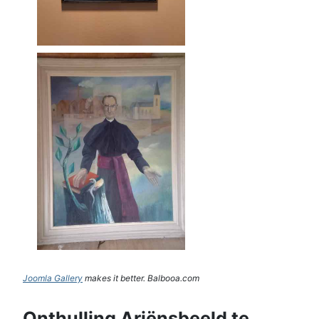
Joomla Gallery
makes it better. Balbooa.com
Onthulling Ariënsbeeld te