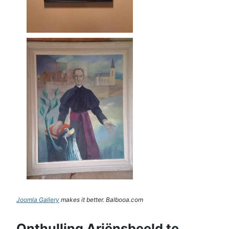
Joomla Gallery
makes it better. Balbooa.com
Onthulling Ariënsbeeld te