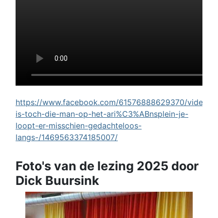
https://www.facebook.com/61576888629370/videos/w
is-toch-die-man-op-het-ari%C3%ABnsplein-je-
loopt-er-misschien-gedachteloos-
langs-/1469563374185007/
Foto's van de lezing 2025 door
Dick Buursink