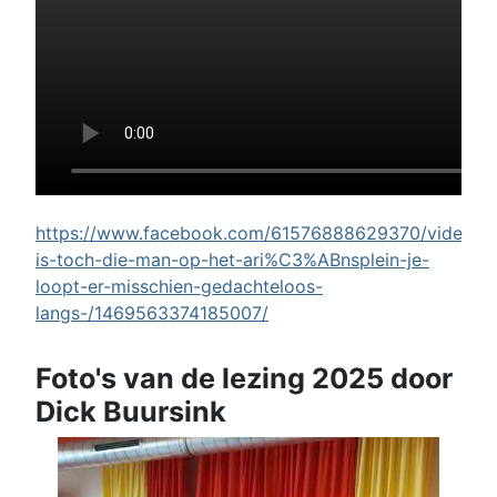
https://www.facebook.com/61576888629370/videos/w
is-toch-die-man-op-het-ari%C3%ABnsplein-je-
loopt-er-misschien-gedachteloos-
langs-/1469563374185007/
Foto's van de lezing 2025 door
Dick Buursink