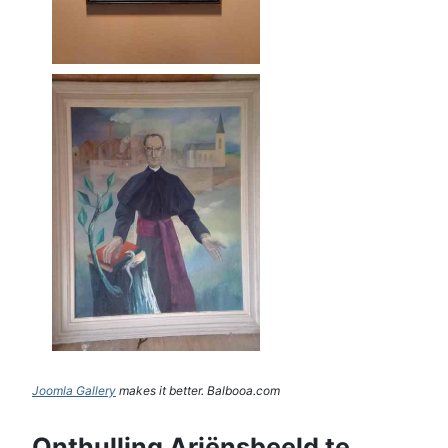
Joomla Gallery
makes it better. Balbooa.com
Onthulling Ariënsbeeld te