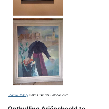
Joomla Gallery
makes it better. Balbooa.com
Onthulling Ariënsbeeld te