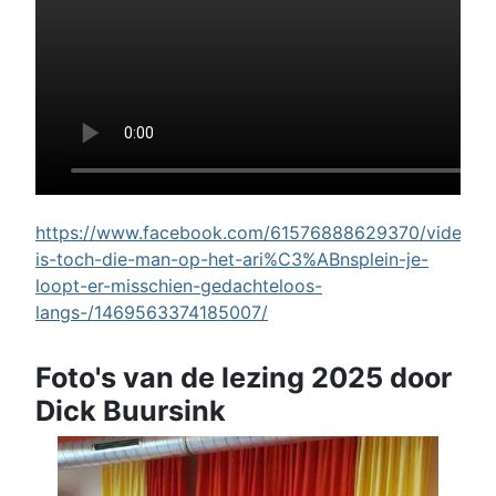
https://www.facebook.com/61576888629370/videos/w
is-toch-die-man-op-het-ari%C3%ABnsplein-je-
loopt-er-misschien-gedachteloos-
langs-/1469563374185007/
Foto's van de lezing 2025 door
Dick Buursink