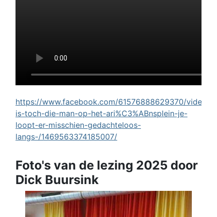
https://www.facebook.com/61576888629370/videos/w
is-toch-die-man-op-het-ari%C3%ABnsplein-je-
loopt-er-misschien-gedachteloos-
langs-/1469563374185007/
Foto's van de lezing 2025 door
Dick Buursink