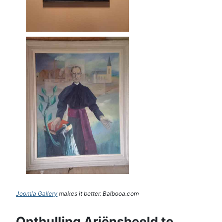
Joomla Gallery
makes it better. Balbooa.com
Onthulling Ariënsbeeld te