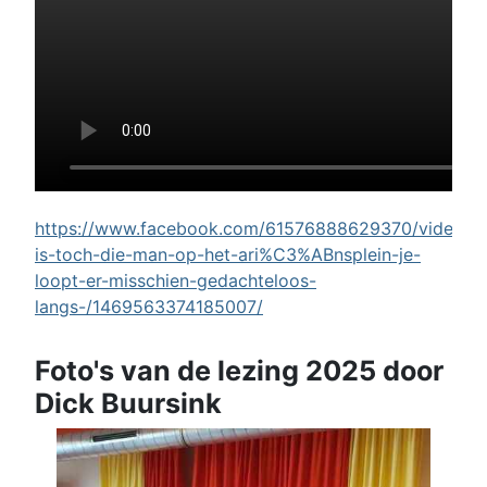
https://www.facebook.com/61576888629370/videos/w
is-toch-die-man-op-het-ari%C3%ABnsplein-je-
loopt-er-misschien-gedachteloos-
langs-/1469563374185007/
Foto's van de lezing 2025 door
Dick Buursink