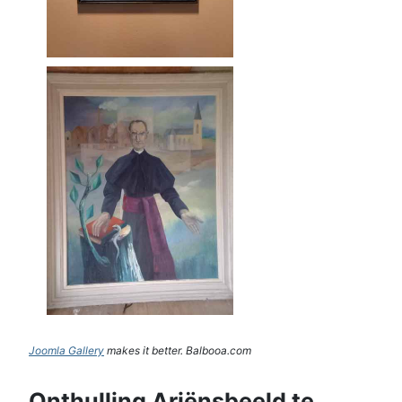
Joomla Gallery
makes it better. Balbooa.com
Onthulling Ariënsbeeld te