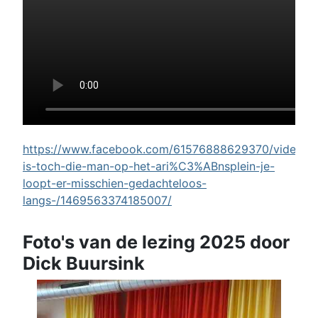
https://www.facebook.com/61576888629370/videos/w
is-toch-die-man-op-het-ari%C3%ABnsplein-je-
loopt-er-misschien-gedachteloos-
langs-/1469563374185007/
Foto's van de lezing 2025 door
Dick Buursink