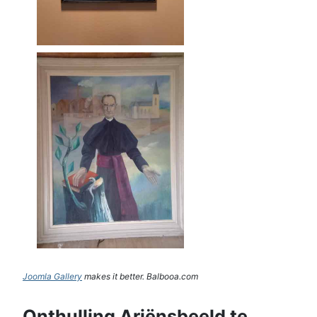
Joomla Gallery
makes it better. Balbooa.com
Onthulling Ariënsbeeld te