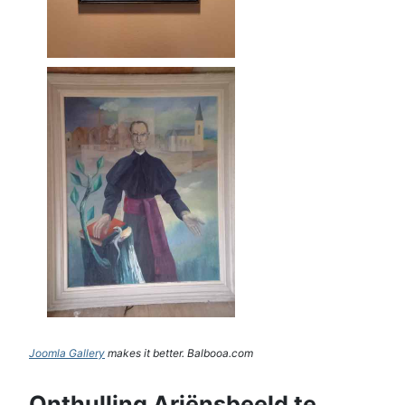
Joomla Gallery
makes it better. Balbooa.com
Onthulling Ariënsbeeld te