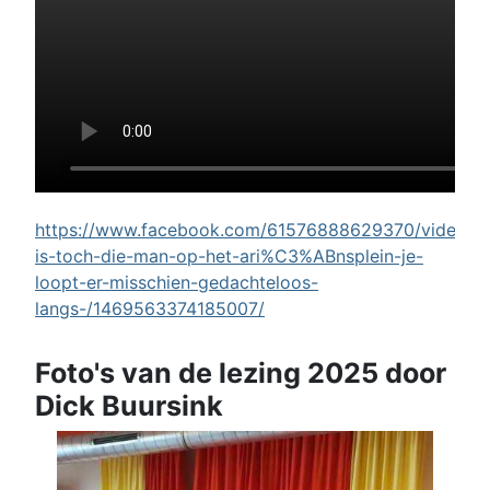
https://www.facebook.com/61576888629370/videos/w
is-toch-die-man-op-het-ari%C3%ABnsplein-je-
loopt-er-misschien-gedachteloos-
langs-/1469563374185007/
Foto's van de lezing 2025 door
Dick Buursink