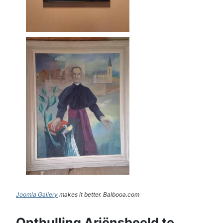
Joomla Gallery
makes it better. Balbooa.com
Onthulling Ariënsbeeld te