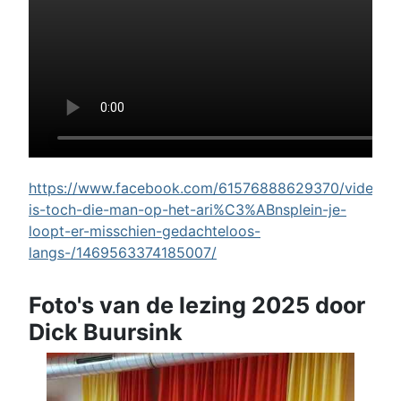
https://www.facebook.com/61576888629370/videos/w
is-toch-die-man-op-het-ari%C3%ABnsplein-je-
loopt-er-misschien-gedachteloos-
langs-/1469563374185007/
Foto's van de lezing 2025 door
Dick Buursink