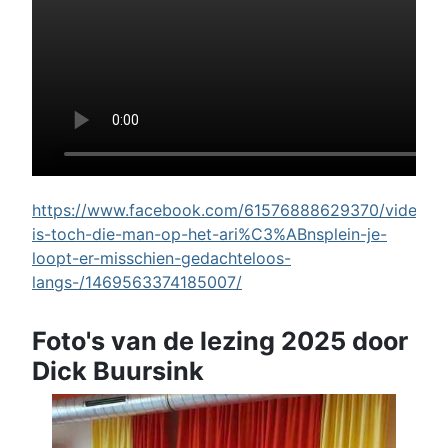
https://www.facebook.com/61576888629370/videos/w
is-toch-die-man-op-het-ari%C3%ABnsplein-je-
loopt-er-misschien-gedachteloos-
langs-/1469563374185007/
Foto's van de lezing 2025 door
Dick Buursink