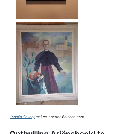
Joomla Gallery
makes it better. Balbooa.com
Onthulling Ariënsbeeld te