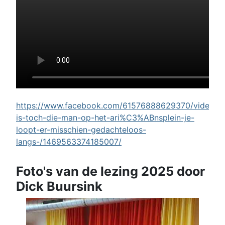
https://www.facebook.com/61576888629370/videos/w
is-toch-die-man-op-het-ari%C3%ABnsplein-je-
loopt-er-misschien-gedachteloos-
langs-/1469563374185007/
Foto's van de lezing 2025 door
Dick Buursink