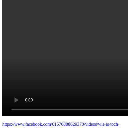
https://www.facebook.com/61576888629370/videos/wie-is-toch-