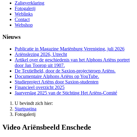
Zaligverklaring
Fotogalerij
Weblinks
Contact
Webshop
Nieuws
Publicatie in Magazine Mariënburg Vereniging, juli 2026
Ariënslezing 2026, Utrecht
Artikel over de geschiedenis van het Alphons Ariëns portret
door Jan Toorop uit 1907.
De Textielheld, door de Saxion-projectgroep Ariëns.
Documentaire Alphons Ariëns op YouTube.
Studieproject Ariëns door Saxion-studenten
Financieel overzicht 2025
Jaarverslag 2025 van de Stichting Het Ariëns-Comité
U bevindt zich hier:
Startpagina
Fotogalerij
Video Ariënsbeeld Enschede