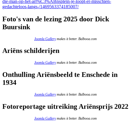
die-man-op-het-ari%C3%ABnsplein-je-loopt-er-misschien-
gedachteloos-langs-/1469563374185007/
Foto's van de lezing 2025 door Dick
Buursink
Joomla Gallery
makes it better. Balbooa.com
Ariëns schilderijen
Joomla Gallery
makes it better. Balbooa.com
Onthulling Ariënsbeeld te Enschede in
1934
Joomla Gallery
makes it better. Balbooa.com
Fotoreportage uitreiking Ariënsprijs 2022
Joomla Gallery
makes it better. Balbooa.com