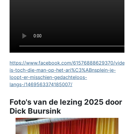
https://www.facebook.com/61576888629370/videos/w
is-toch-die-man-op-het-ari%C3%ABnsplein-je-
loopt-er-misschien-gedachteloos-
langs-/1469563374185007/
Foto's van de lezing 2025 door
Dick Buursink