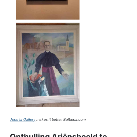
Joomla Gallery
makes it better. Balbooa.com
Onthulling Ariënsbeeld te