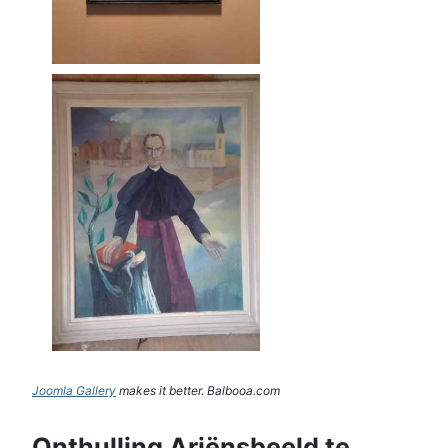
Joomla Gallery
makes it better. Balbooa.com
Onthulling Ariënsbeeld te