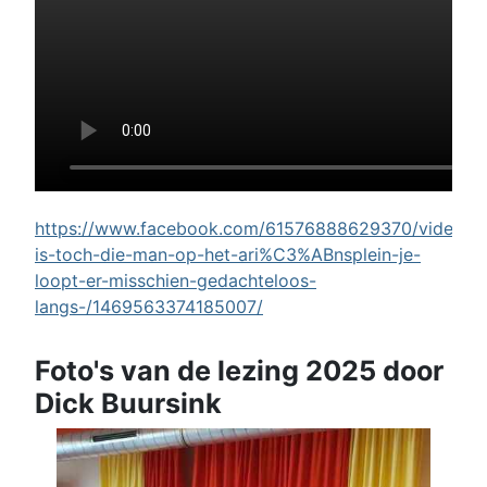
https://www.facebook.com/61576888629370/videos/w
is-toch-die-man-op-het-ari%C3%ABnsplein-je-
loopt-er-misschien-gedachteloos-
langs-/1469563374185007/
Foto's van de lezing 2025 door
Dick Buursink