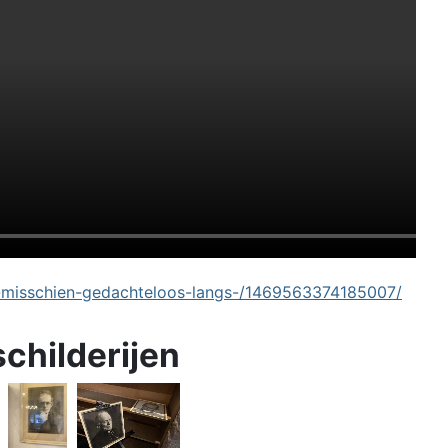
-misschien-gedachteloos-langs-/1469563374185007/
schilderijen