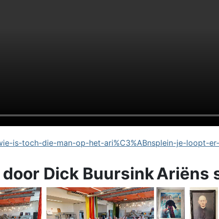
e-is-toch-die-man-op-het-ari%C3%ABnsplein-je-loopt-er
 door Dick Buursink
Ariëns 