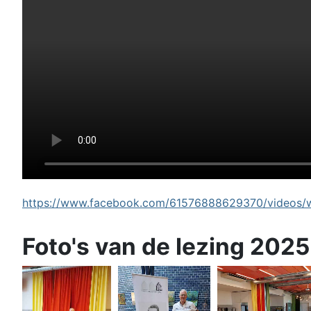
https://www.facebook.com/61576888629370/videos/wi
Foto's van de lezing 2025