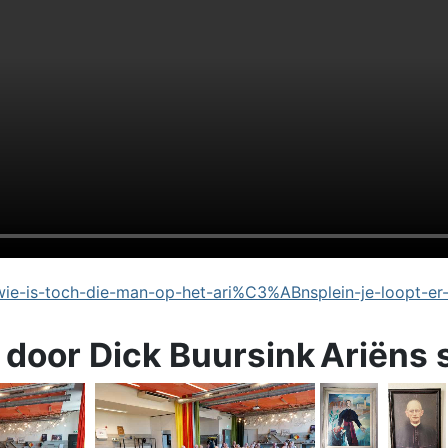
e-is-toch-die-man-op-het-ari%C3%ABnsplein-je-loopt-er
 door Dick Buursink
Ariëns 