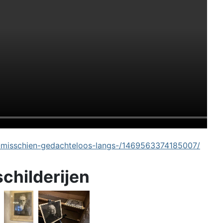
-misschien-gedachteloos-langs-/1469563374185007/
schilderijen