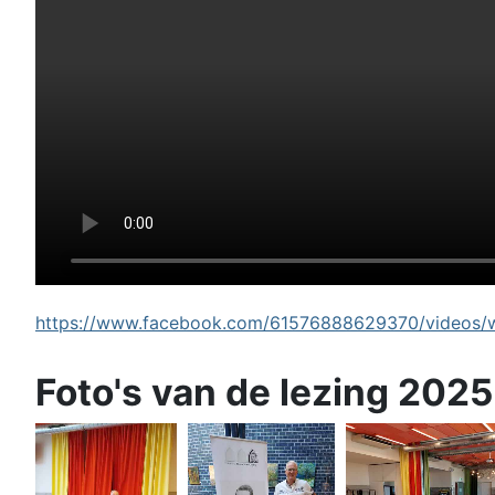
https://www.facebook.com/61576888629370/videos/wi
Foto's van de lezing 2025