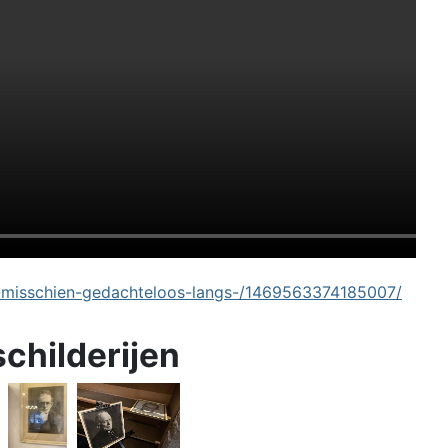
-misschien-gedachteloos-langs-/1469563374185007/
schilderijen