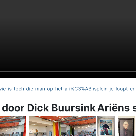
e-is-toch-die-man-op-het-ari%C3%ABnsplein-je-loopt-er
 door Dick Buursink
Ariëns 