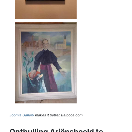
Joomla Gallery
makes it better. Balbooa.com
Onthulling Ariënsbeeld te