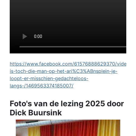
https://www.facebook.com/61576888629370/videos/w
is-toch-die-man-op-het-ari%C3%ABnsplein-je-
loopt-er-misschien-gedachteloos-
langs-/1469563374185007/
Foto's van de lezing 2025 door
Dick Buursink