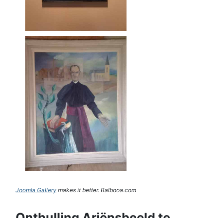
Joomla Gallery
makes it better. Balbooa.com
Onthulling Ariënsbeeld te