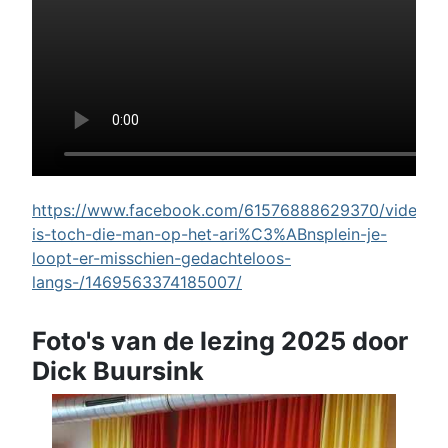
https://www.facebook.com/61576888629370/videos/w
is-toch-die-man-op-het-ari%C3%ABnsplein-je-
loopt-er-misschien-gedachteloos-
langs-/1469563374185007/
Foto's van de lezing 2025 door
Dick Buursink