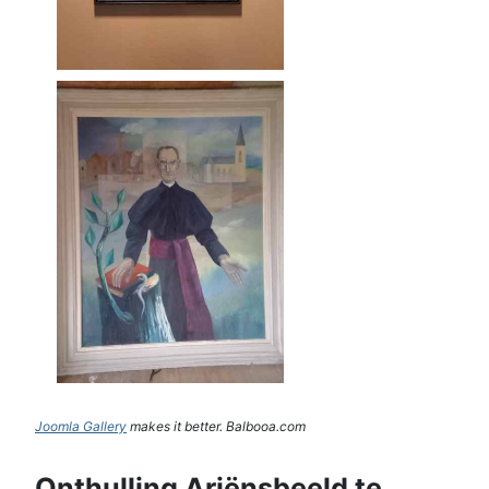
Joomla Gallery
makes it better. Balbooa.com
Onthulling Ariënsbeeld te