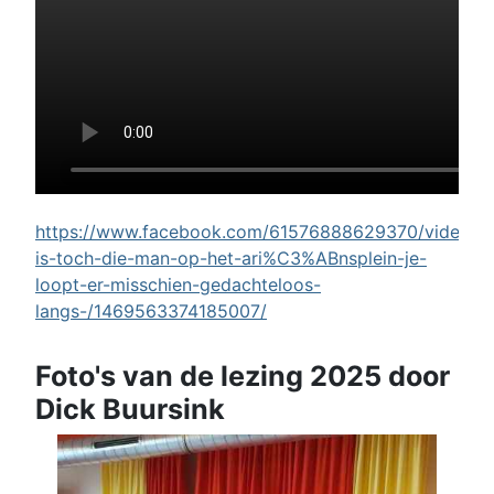
https://www.facebook.com/61576888629370/videos/w
is-toch-die-man-op-het-ari%C3%ABnsplein-je-
loopt-er-misschien-gedachteloos-
langs-/1469563374185007/
Foto's van de lezing 2025 door
Dick Buursink