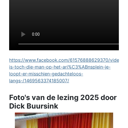
https://www.facebook.com/61576888629370/videos/w
is-toch-die-man-op-het-ari%C3%ABnsplein-je-
loopt-er-misschien-gedachteloos-
langs-/1469563374185007/
Foto's van de lezing 2025 door
Dick Buursink