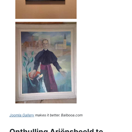
Joomla Gallery
makes it better. Balbooa.com
Onthulling Ariënsbeeld te