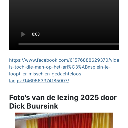
https://www.facebook.com/61576888629370/videos/w
is-toch-die-man-op-het-ari%C3%ABnsplein-je-
loopt-er-misschien-gedachteloos-
langs-/1469563374185007/
Foto's van de lezing 2025 door
Dick Buursink