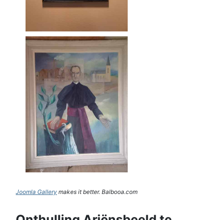
Joomla Gallery
makes it better. Balbooa.com
Onthulling Ariënsbeeld te